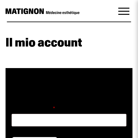
Il mio account
Lost your password? Please enter your
username or email address. You will receive a
link to create a new password via email.
Richiesto
Username or email
*