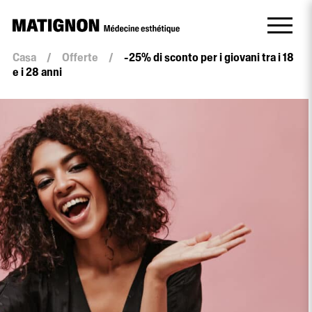
Casa
/
Offerte
/
-25% di sconto per i giovani tra i 18
e i 28 anni