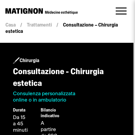
Casa
/
Trattamenti
/
Consultazione – Chirurgia
estetica
Chirurgia
Consultazione - Chirurgia
estetica
Consulenza personalizzata
online o in ambulatorio
Durata
Bilancio
indicativo
Da 15
A
a 45
partire
minuti