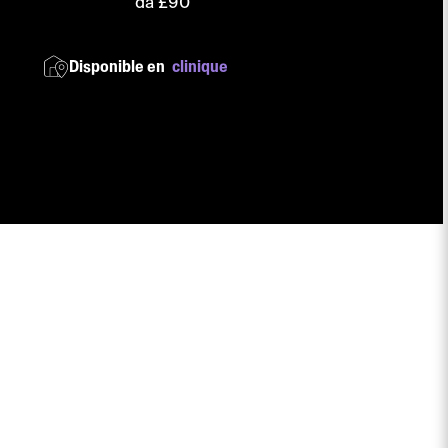
da £90
Disponible en
clinique