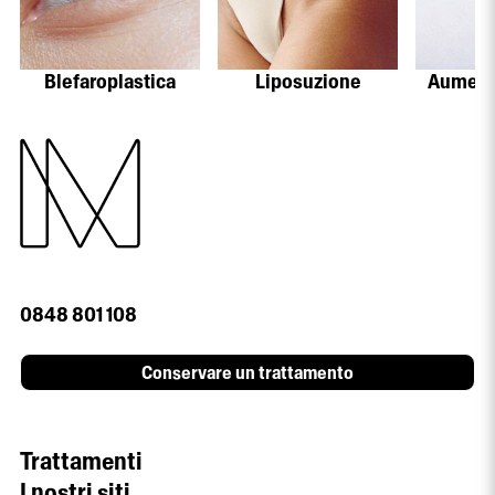
Blefaroplastica
Liposuzione
Aument
0848 801 108
Conservare un trattamento
Trattamenti
I nostri siti