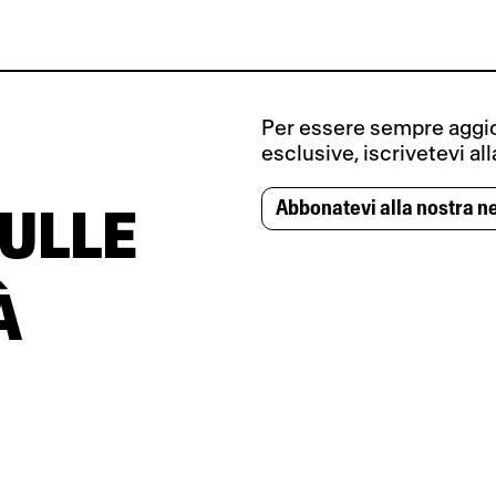
Per essere sempre aggior
esclusive, iscrivetevi al
Abbonatevi alla nostra n
ULLE
À