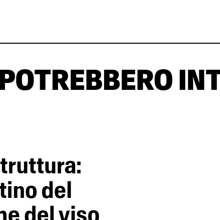
 POTREBBERO IN
truttura:
stino del
e del viso