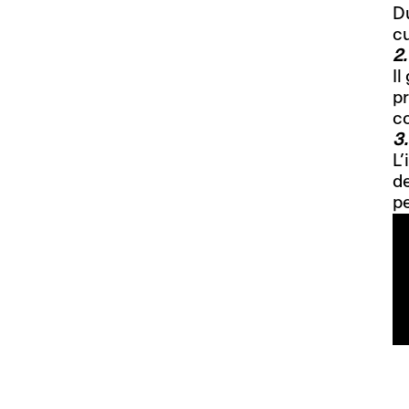
Du
cu
2.
Il
p
co
3
L’
de
pe