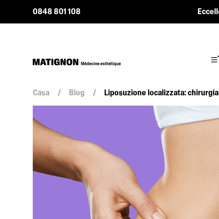
0848 801 108
Eccell
Casa
/
Blog
/
Liposuzione localizzata: chirurgi