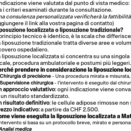
indicazione viene valutata dal punto di vista medico: l
a i criteri esaminati durante la consultazione.
a consulenza personalizzata verificherà la fattibilità
giungere il link alla vostra pagina di contatto)
posuzione localizzata o liposuzione tradizionale?
 principio tecnico è identico, è la scala che differisce
 liposuzione tradizionale tratta diverse aree e volu
covero ospedaliero.
 liposuzione localizzata si concentra su una singola
cale, procedura ambulatoriale e postumi più leggeri
erché prendere in considerazione la liposuzione lo
Chirurgia di precisione
- Una procedura mirata e misurata,
Supervisione chirurgica
- l’intervento è eseguito dal chiru
n approccio valutativo
: ogni indicazione viene conva
 un risultato standardizzato.
 risultato definitivo
: le cellule adipose rimosse non s
ezzo indicativo:
a partire da CHF 2.500.
ome viene eseguita la liposuzione localizzata a Ma
intervento si basa su un protocollo breve, mirato e personali
 Analisi medica