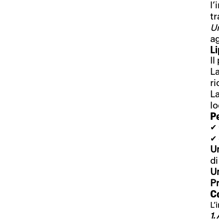
l’
tr
Un
ag
Li
Il
La
ri
La
lo
P
✔
✔
U
di
Un
Pr
C
L’
1.