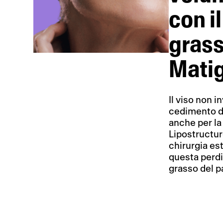
con i
grass
Mati
Il viso non i
cedimento de
anche per la
Lipostructur
chirurgia es
questa perdi
grasso del p