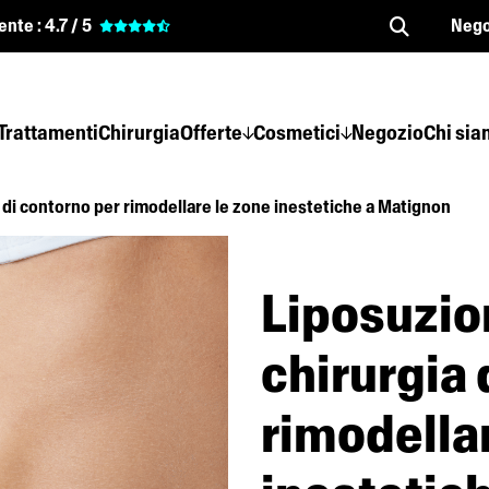
ente :
4.7 / 5
Nego
Trattamenti
Chirurgia
Offerte
Cosmetici
Negozio
Chi si
a di contorno per rimodellare le zone inestetiche a Matignon
Liposuzio
chirurgia 
rimodella