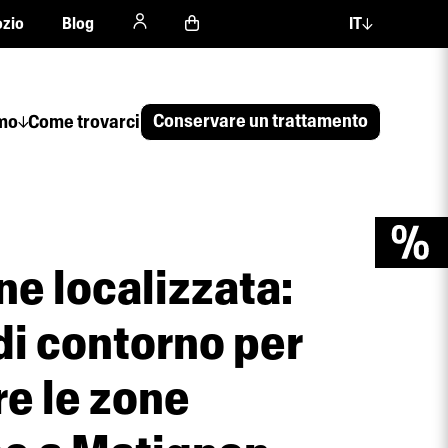
zio
Blog
IT
Conservare un trattamento
amo
Come trovarci
ne localizzata:
di contorno per
re le zone