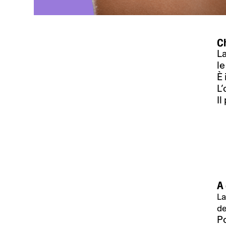
Ch
La
le
È 
L’
Il
A 
La
de
Po