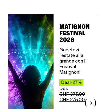
MATIGNON
FESTIVAL
2026
Godetevi
l'estate alla
grande con il
Festival
Matignon!
Deal-27%
Dès
CHF
375.00
Il
Il
CHF
275.00
prezzo
prezzo