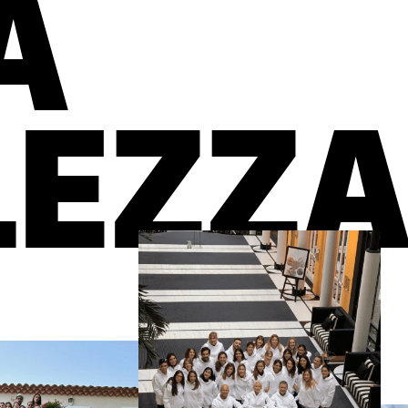
A
LEZZA
to del
La mia carnagione si è
Risultati progress
illuminata dopo poche
molto naturali. L
In ogni
sedute. Il team è
consiglio vivamen
pisce un
professionale e
si sente sicuri fin
premuroso.
primo appuntame
i ascolto