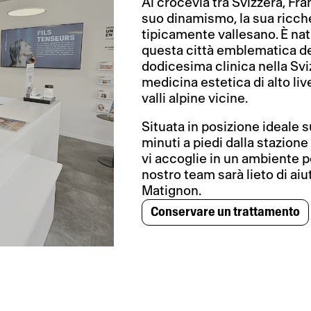
Al crocevia tra Svizzera, Fran
suo dinamismo, la sua ricchez
tipicamente vallesano. È na
questa città emblematica del
Y
dodicesima clinica nella Svi
medicina estetica di alto live
valli alpine vicine.
Situata in posizione ideale 
minuti a piedi dalla stazione 
vi accoglie in un ambiente pe
nostro team sarà lieto di aiu
Matignon.
Conservare un trattamento