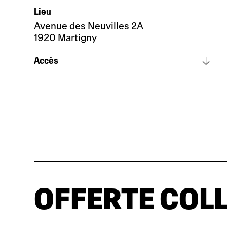
Lieu
Avenue des Neuvilles 2A
1920 Martigny
Accès
Itinéraire
Con i trasporti pubblici
La clinica si trova a circa 5 minuti a
piedi dalla
stazione ferroviaria di
Martigny
, dove ci sono collegamenti tra
le linee SBB, Mont-Blanc Express, Saint-
Bernard Express e gli autobus urbani
TMR.
In auto
OFFERTE COL
Prendere l’uscita autostradale
“Martigny-Expo”, quindi seguire le
indicazioni per il centro città attraverso
Avenue des Neuvilles
(sottopassaggio)
.