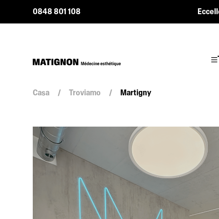
0848 801 108
Eccell
Casa
/
Troviamo
/
Martigny