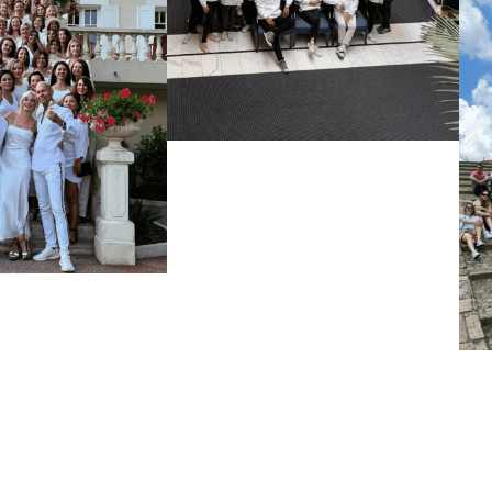
M.B, Peeling elettrico
A.F, Radiofrequenz