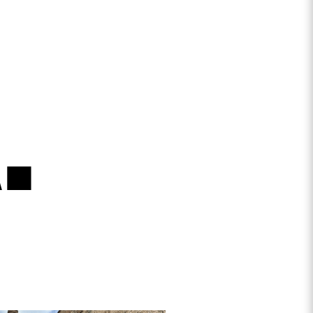
.
ivi e
o
te, ci
 dal
nto.