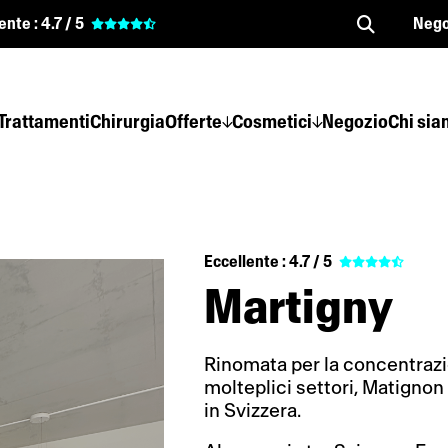
ente :
4.7 / 5
Nego
Trattamenti
Chirurgia
Offerte
Cosmetici
Negozio
Chi si
Eccellente :
4.7 / 5
Martigny
Rinomata per la concentrazio
molteplici settori, Matignon 
in Svizzera.