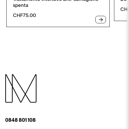
spenta
CH
CHF
75.00
0848 801 108