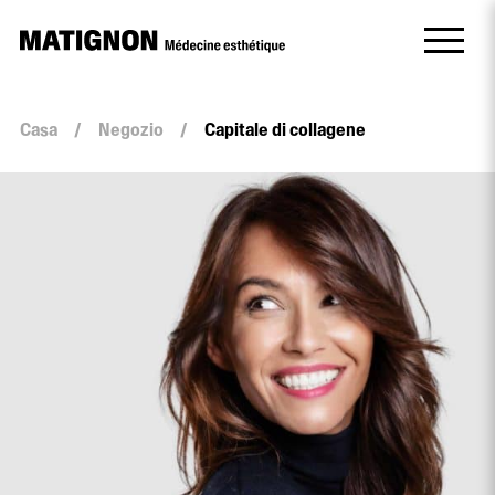
Casa
/
Negozio
/
Capitale di collagene
quantità
Capitale
di
collagene