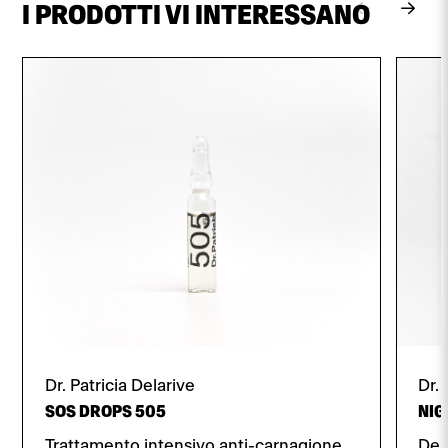
I PRODOTTI VI INTERESSANO
Dr. Patricia Delarive
Dr. 
SOS DROPS 505
NIG
Trattamento intensivo anti-carnagione
Dens