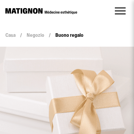
Casa
/
Negozio
/
Buono regalo
quantità
Buono
regalo