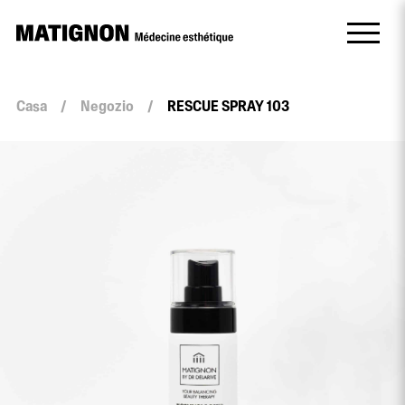
Casa
/
Negozio
/
RESCUE SPRAY 103
quantità
RESCUE
SPRAY
103