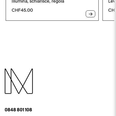
Illumina, schiarisce, regola
Levi
CHF
45.00
CH
0848 801 108