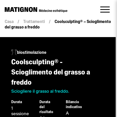
Casa
/
Trattamenti
/
Coolsculpting® – Scioglimento
del grasso a freddo
biostimolazione
Coolsculpting® -
Scioglimento del grasso a
freddo
Sciogliere il grasso al freddo.
Durata
Durata
Bilancio
del
indicativo
1
risultato
A
sessione