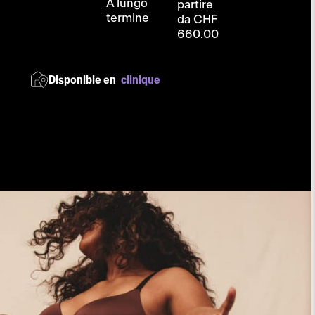
A lungo
partire
termine
da CHF
660.00
Disponible en
clinique