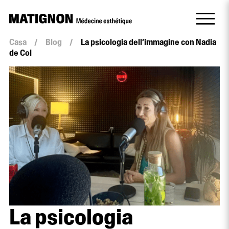
Casa
/
Blog
/
La psicologia dell’immagine con Nadia
de Col
La psicologia