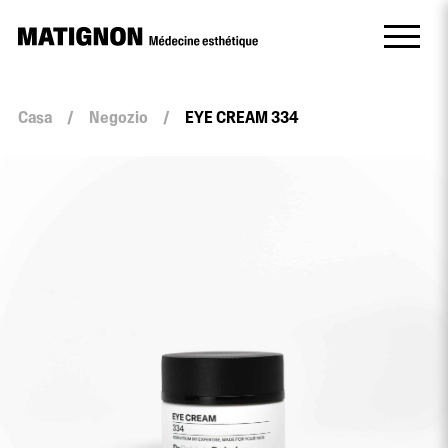
Casa
/
Negozio
/
EYE CREAM 334
quantità
EYE
CREAM
334