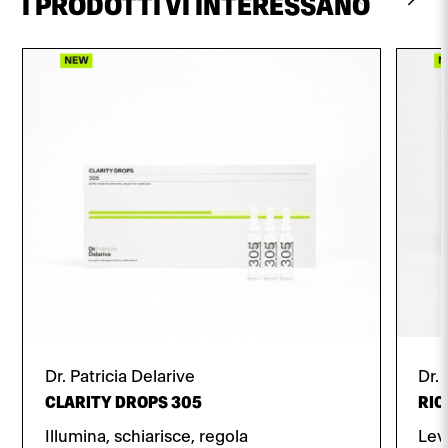
I PRODOTTI VI INTERESSANO
Dr. Patricia Delarive
Dr. 
CLARITY DROPS 305
RIC
Illumina, schiarisce, regola
Levi