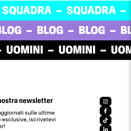
ADRA
SQUADRA
SQU
G
BLOG
BLOG
BLO
MINI
UOMINI
UOMINI
nostra newsletter
ggiornati sulle ultime
e esclusive, iscrivetevi
er!