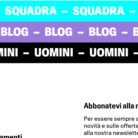
ADRA
SQUADRA
SQU
OG
BLOG
BLOG
BLO
UOMINI
UOMINI
UO
Abbonatevi alla 
Per essere sempre a
novità e sulle offert
alla nostra newslett
tamenti