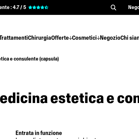
ente :
4.7 / 5
Nego
Trattamenti
Chirurgia
Offerte
Cosmetici
Negozio
Chi si
etica e consulente (capsula)
edicina estetica e co
Entrata in funzione