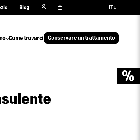
zio
Blog
IT
Conservare un trattamento
amo
Come trovarci
nsulente