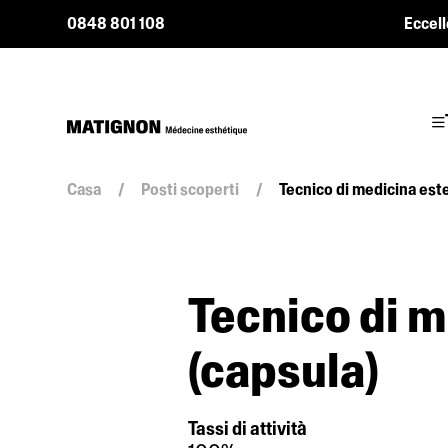
0848 801 108
Eccell
Casa
/
Posti scoperti
/
Tecnico di medicina est
Tecnico di m
(capsula)
Tassi di attività