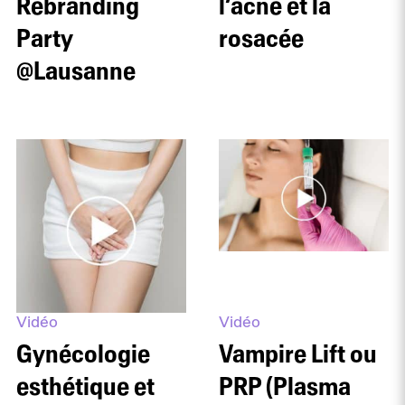
Rebranding
l’acné et la
Party
rosacée
@Lausanne
Vidéo
Vidéo
Gynécologie
Vampire Lift ou
esthétique et
PRP (Plasma