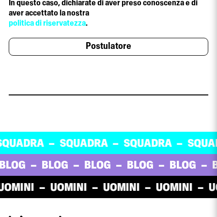
In questo caso, dichiarate di aver preso conoscenza e di
aver accettato la nostra
politica di riservatezza
.
UADRA
SQUADRA
SQUADRA
SQUAD
LOG
BLOG
BLOG
BLOG
BLOG
B
MINI
UOMINI
UOMINI
UOMINI
UOM