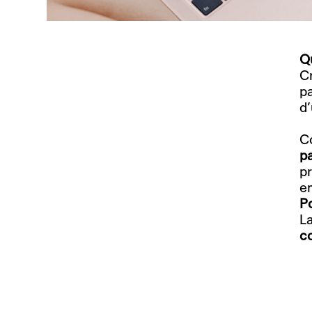
Qu
Cr
pa
d’
C
pa
pr
e
Po
La
c