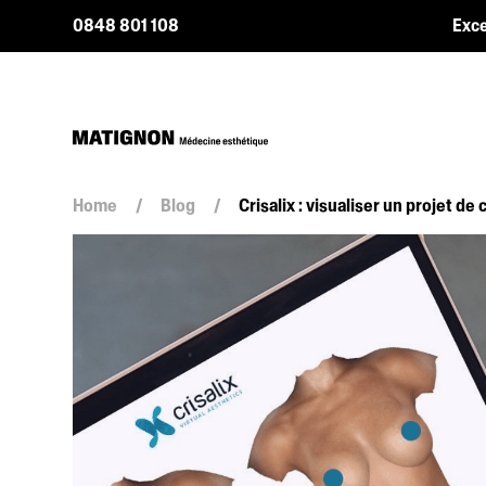
0848 801 108
Exce
Home
/
Blog
/
Crisalix : visualiser un projet 