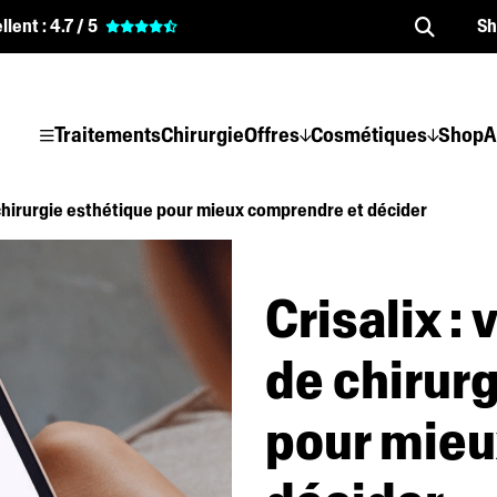
llent :
4.7 / 5
S
Traitements
Chirurgie
Offres
Cosmétiques
Shop
A
de chirurgie esthétique pour mieux comprendre et décider
Crisalix : 
de chirur
pour mieu