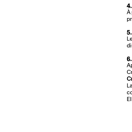
4
À 
pr
5
Le
di
6.
Ap
Cr
Cr
La
co
El