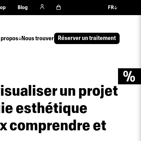
hop
Blog
FR
Réserver un traitement
 propos
Nous trouver
visualiser un projet
gie esthétique
x comprendre et