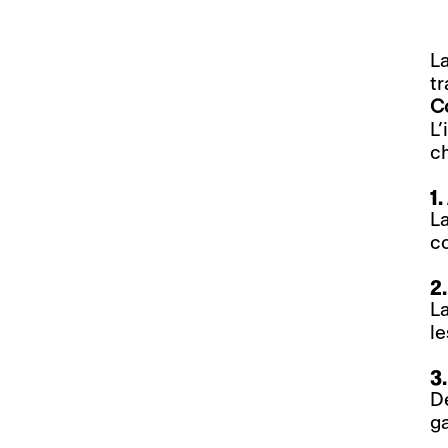
La
tr
C
L’
ch
1.
La
co
2
La
le
3
De
ga