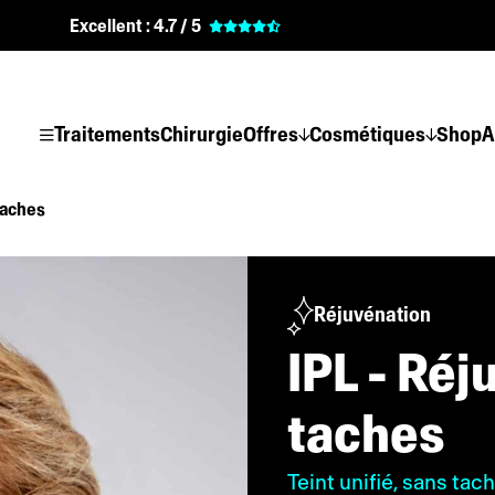
Excellent :
4.7 / 5
Traitements
Chirurgie
Offres
Cosmétiques
Shop
A
taches
Réjuvénation
IPL - Réj
taches
Teint unifié, sans tach