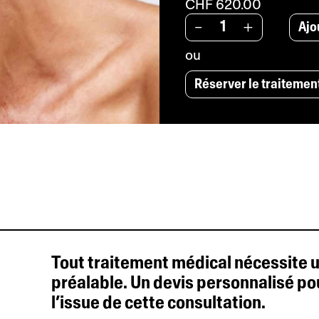
CHF 620.00
:
CHF 620.00
Ajo
-
+
à
ou
CHF 920.00
Réserver le traitemen
Tout traitement médical nécessite 
préalable. Un devis personnalisé pou
l’issue de cette consultation.