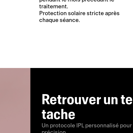
traitement.
Protection solaire stricte après
chaque séance.
Retrouver un tei
tache
Un protocole IPL personnalisé pour 
précision