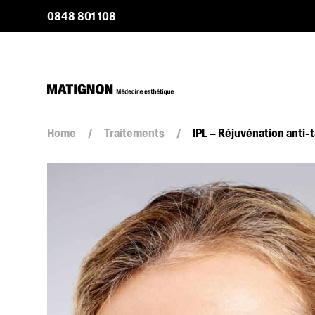
0848 801 108
Quantité
Home
/
Traitements
/
IPL – Réjuvénation anti-
IPL
-
Réjuvénation
anti-
taches