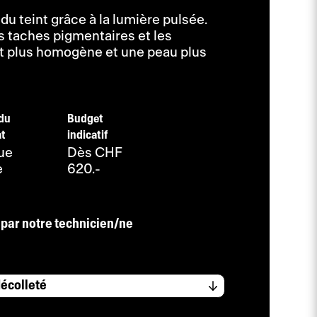
du teint grâce à la lumière pulsée.
es taches pigmentaires et les
nt plus homogène et une peau plus
du
Budget
at
indicatif
ue
Dès CHF
e
620.-
 par notre technicien/ne