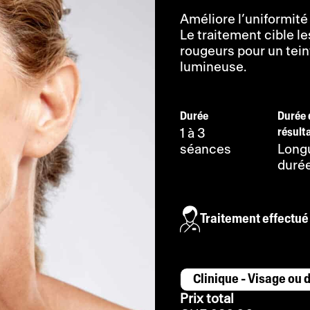
Améliore l’uniformité 
Le traitement cible l
rougeurs pour un tei
lumineuse.
Durée
Durée 
résult
1 à 3
séances
Long
duré
Traitement effectué
Fourchette
-
de
Prix total
prix