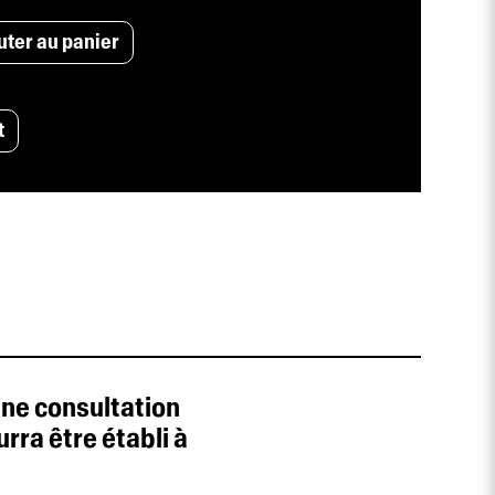
uter au panier
t
une consultation
rra être établi à