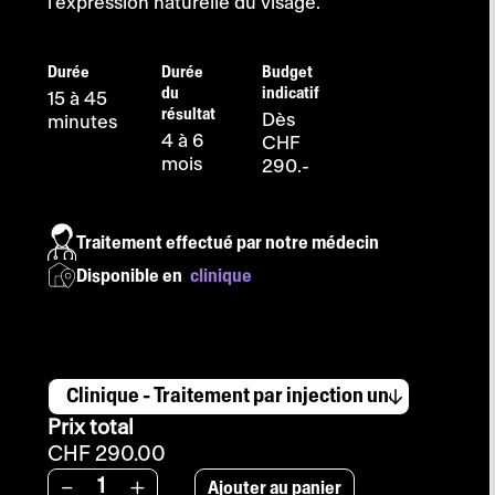
l’expression naturelle du visage.
Durée
Durée
Budget
du
indicatif
15 à 45
résultat
Dès
minutes
4 à 6
CHF
mois
290.-
Traitement effectué par notre médecin
Disponible en
clinique
Fourchette
-
de
Prix total
prix
:
CHF 290.00
CHF 290.00
Ajouter au panier
-
+