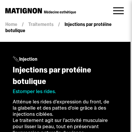
Quantité
Home
/
Traitements
/
Injections par protéine
Injections
botulique
par
protéine
botulique
Injection
Injections par protéine
botulique
Estomper les rides.
Atténue les rides d’expression du front, de
la glabelle et des pattes d’oie grâce à des
injections ciblées.
Le traitement agit sur l’activité musculaire
pour lisser la peau, tout en préservant