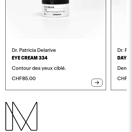
Dr. Patricia Delarive
Dr. Pa
EYE CREAM 334
DAY C
Contour des yeux ciblé.
Densifi
CHF
85.00
CHF
1