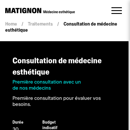
Quantité
Home
/
Traitements
/
Consultation de médecine
Consultation
esthétique
de
médecine
esthétique
Consultation de médecine
esthétique
Première consultation avec un
de nos médecins
Première consultation pour évaluer vos
besoins.
Durée
Budget
indicatif
30