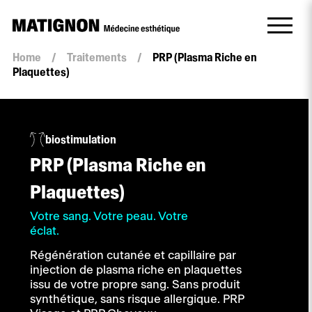
Quantité
Home
/
Traitements
/
PRP (Plasma Riche en
PRP
Plaquettes)
(Plasma
Riche
en
Plaquettes)
biostimulation
PRP (Plasma Riche en
Plaquettes)
Votre sang. Votre peau. Votre
éclat.
Régénération cutanée et capillaire par
injection de plasma riche en plaquettes
issu de votre propre sang. Sans produit
synthétique, sans risque allergique. PRP