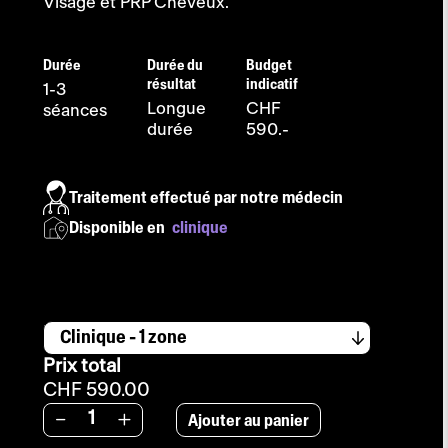
Visage et PRP Cheveux.
Durée
Durée du
Budget
résultat
indicatif
1-3
Longue
CHF
séances
durée
590.-
Traitement effectué par notre médecin
Disponible en
clinique
Fourchette
-
de
Prix total
prix
:
CHF 590.00
CHF 590.00
Ajouter au panier
-
+
à