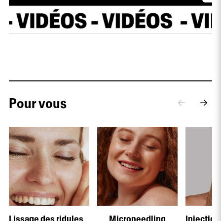
Pour vous
Lissage des ridules
Microneedling
Injection