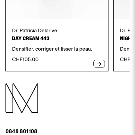
Dr. Patricia Delarive
Dr. Pa
DAY CREAM 443
NIGHT
Densifier, corriger et lisser la peau.
Densif
CHF
105.00
CHF
1
0848 801 108