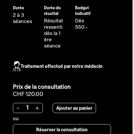
Durée
Durée du
Budget
résultat
indicatif
2 à 3
Résultat
Dès
séances
ressenti
550.-
dès la 1
ère
séance
Traitement effectué par notre médecin
Prix de la consultation
CHF 120.00
Ajouter au panier
-
+
ou
Réserver la consultation