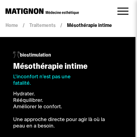
Quantité
Home
/
Traitements
/
Mésothérapie intime
Mésothérapie
intime
biostimulation
Mésothérapie intime
L'inconfort n'est pas une
fatalité.
Hydrater.
Rééquilibrer.
Améliorer le confort.
Une approche directe pour agir là où la
peau en a besoin.