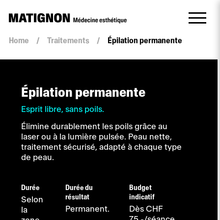
Home
/
Traitements
/
Épilation permanente
Épilation permanente
Esprit libre, sans poils.
Élimine durablement les poils grâce au
laser ou à la lumière pulsée. Peau nette,
traitement sécurisé, adapté à chaque type
de peau.
Durée
Durée du
Budget
résultat
indicatif
Selon
Permanent.
Dès CHF
la
75.-/séance