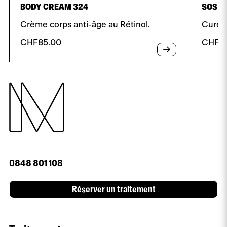
BODY CREAM 324
SOS D
Crème corps anti-âge au Rétinol.
Cure i
CHF
85.00
CHF
7
0848 801 108
Réserver un traitement