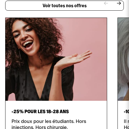
Voir toutes nos offres
-25% POUR LES 18-28 ANS
-1
Prix doux pour les étudiants. Hors
Il
injections. Hors chirurgie.
Ho