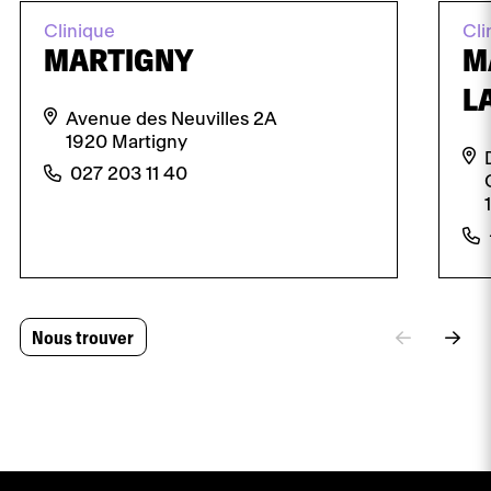
Clinique
Cli
MARTIGNY
M
L
Avenue des Neuvilles 2A
1920 Martigny
027 203 11 40
Nous trouver