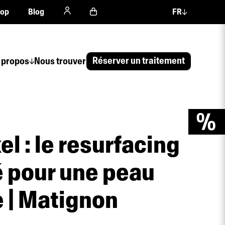
hop
Blog
FR
Réserver un traitement
 propos
Nous trouver
el : le resurfacing
é pour une peau
 | Matignon