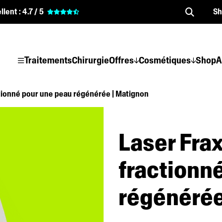
llent :
4.7 / 5
S
Traitements
Chirurgie
Offres
Cosmétiques
Shop
A
actionné pour une peau régénérée | Matignon
Laser Frax
fractionn
régénérée