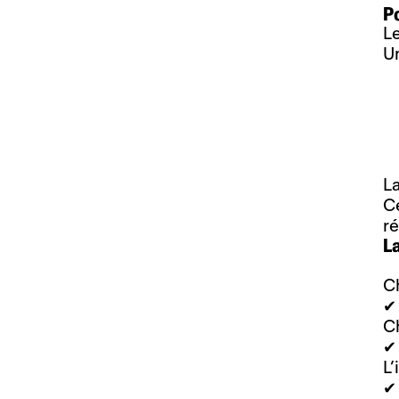
P
Le
Un
L
Ce
ré
L
Ch
✔
Ch
✔
L’
✔