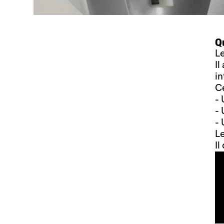
Qu
L
Il
i
C
- 
- 
- 
Le
Il