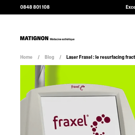
0848 801 108
Exce
Home
/
Blog
/
Laser Fraxel : le resurfacing fr