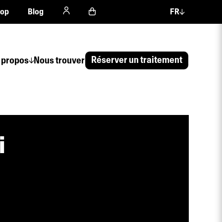
hop
Blog
FR
Réserver un traitement
 propos
Nous trouver
i