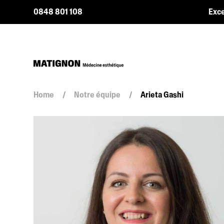
0848 801 108
Exce
Home
/
Notre équipe
/
Arieta Gashi