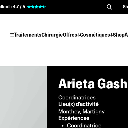
llent :
4.7 / 5
S
Traitements
Chirurgie
Offres
Cosmétiques
Shop
A
Arieta Gash
Coordinatrices
Lieu(x) d'activité
Monthey,
Martigny
Expériences
Coordinatrice