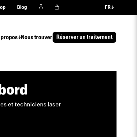
hop
Blog
FR
Réserver un traitement
 propos
Nous trouver
ebord
es et techniciens laser