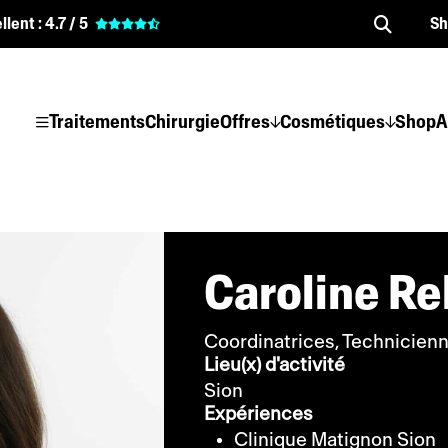
llent :
4.7 / 5
S
Traitements
Chirurgie
Offres
Cosmétiques
Shop
A
Caroline R
Coordinatrices, Technicienn
Lieu(x) d'activité
Sion
Expériences
Clinique Matignon Sion