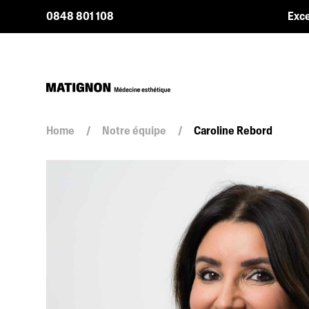
0848 801 108
Exce
Home
/
Notre équipe
/
Caroline Rebord