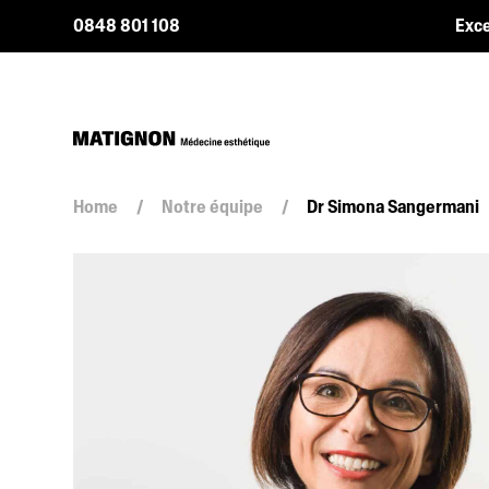
0848 801 108
Exce
Home
/
Notre équipe
/
Dr Simona Sangermani