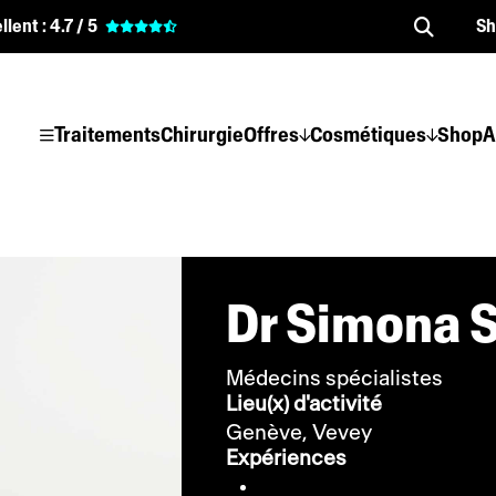
llent :
4.7 / 5
S
Traitements
Chirurgie
Offres
Cosmétiques
Shop
A
Dr Simona 
Médecins spécialistes
Lieu(x) d'activité
Genève,
Vevey
Expériences