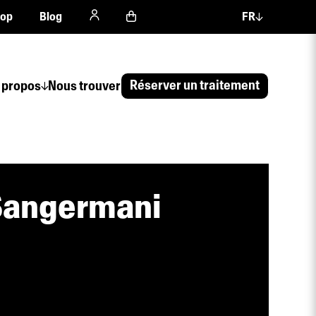
hop
Blog
FR
Réserver un traitement
 propos
Nous trouver
Sangermani