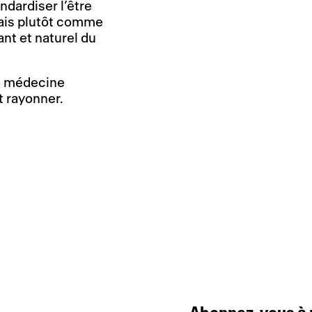
dardiser l’être
mais plutôt comme
t et naturel du
ne médecine
t rayonner.