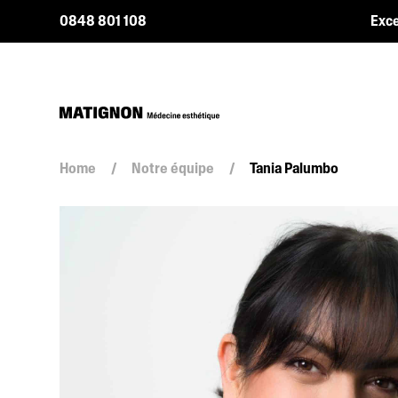
0848 801 108
Exce
Home
/
Notre équipe
/
Tania Palumbo