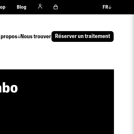
hop
Blog
FR
Réserver un traitement
 propos
Nous trouver
mbo