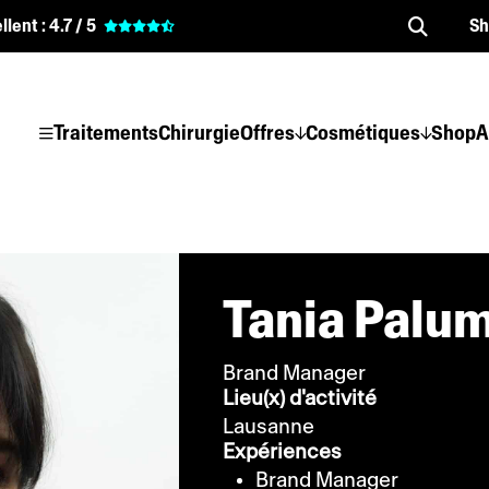
llent :
4.7 / 5
S
Traitements
Chirurgie
Offres
Cosmétiques
Shop
A
Tania Palu
Brand Manager
Lieu(x) d'activité
Lausanne
Expériences
Brand Manager