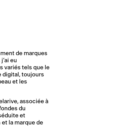
pement de marques
j’ai eu
s variés tels que le
 digital, toujours
peau et les
elarive, associée à
ofondes du
séduite et
 et la marque de