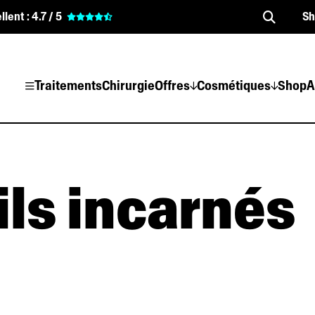
llent :
4.7 / 5
S
Traitements
Chirurgie
Offres
Cosmétiques
Shop
A
oils incarnés