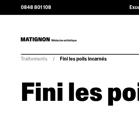
0848 801 108
Exce
Traitements
/
Fini les poils incarnés
Fini les p