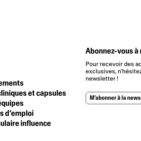
Abonnez-vous à 
Pour recevoir des ac
exclusives, n'hésitez
newsletter !
tements
liniques et capsules
M'abonner à la news
équipes
s d’emploi
laire influence