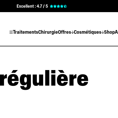
Excellent :
4.7 / 5
Traitements
Chirurgie
Offres
Cosmétiques
Shop
A
régulière