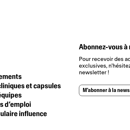
Abonnez-vous à 
Pour recevoir des ac
exclusives, n'hésitez
newsletter !
tements
liniques et capsules
M'abonner à la news
équipes
s d’emploi
laire influence