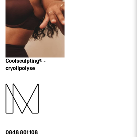
Coolsculpting® -
cryolipolyse
0848 801 108