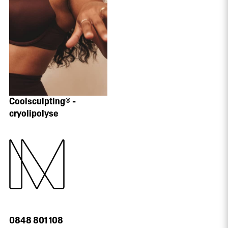
Coolsculpting® -
cryolipolyse
0848 801 108