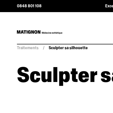
0848 801 108
Exce
Traitements
/
Sculpter sa silhouette
Sculpter s