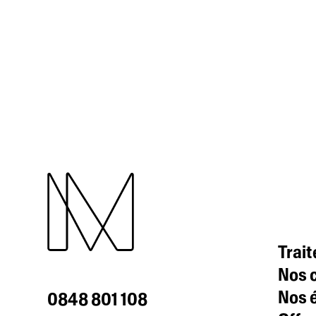
Trai
Nos c
Nos 
0848 801 108