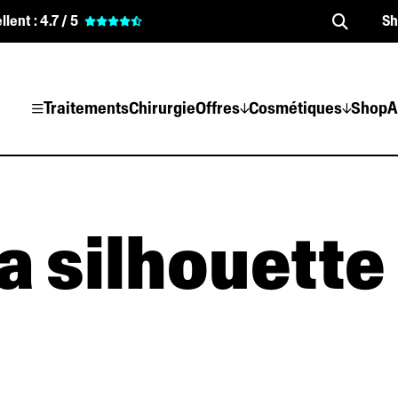
llent :
4.7 / 5
S
Traitements
Chirurgie
Offres
Cosmétiques
Shop
A
a silhouette