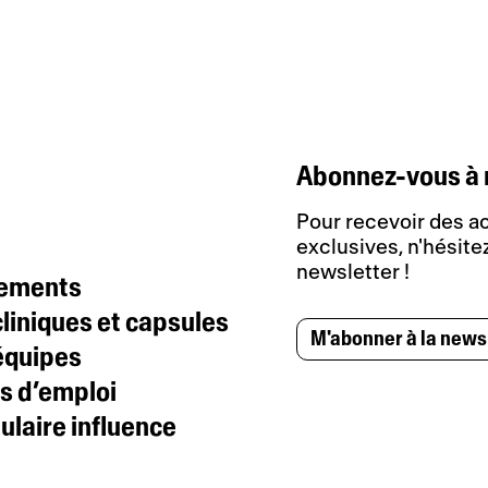
Abonnez-vous à 
Pour recevoir des ac
exclusives, n'hésitez
newsletter !
tements
liniques et capsules
M'abonner à la news
équipes
s d’emploi
laire influence