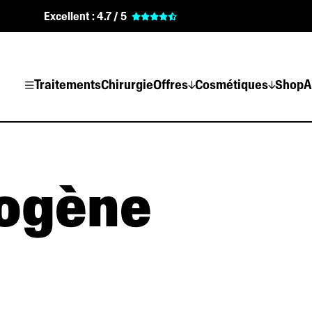
Excellent :
4.7 / 5
Traitements
Chirurgie
Offres
Cosmétiques
Shop
A
mogène