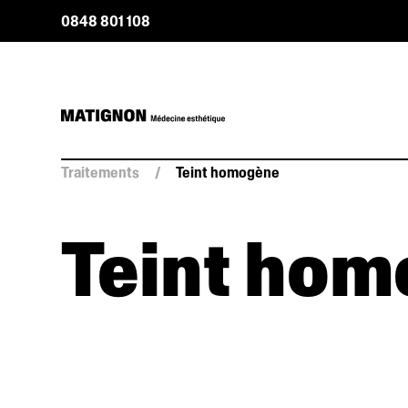
0848 801 108
Traitements
/
Teint homogène
Teint ho