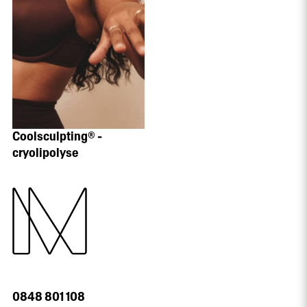
Coolsculpting® -
cryolipolyse
0848 801 108