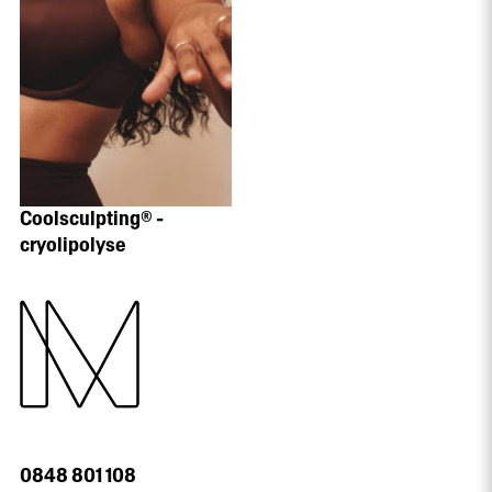
Coolsculpting® -
cryolipolyse
0848 801 108