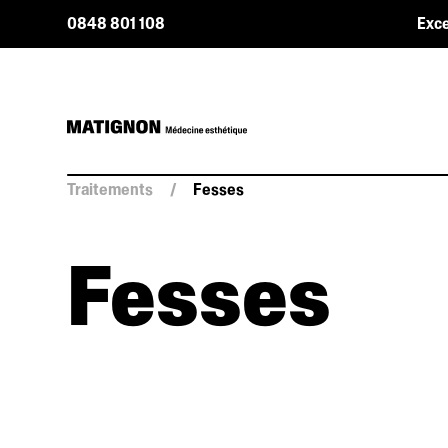
0848 801 108
Exce
Traitements
/
Fesses
Fesses