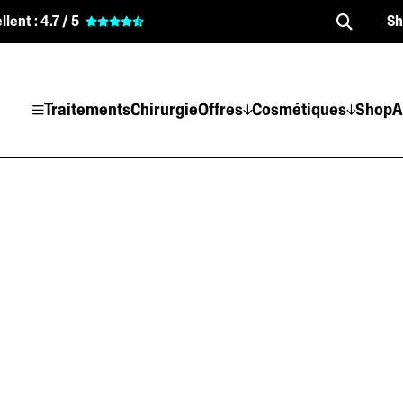
llent :
4.7 / 5
S
Traitements
Chirurgie
Offres
Cosmétiques
Shop
A