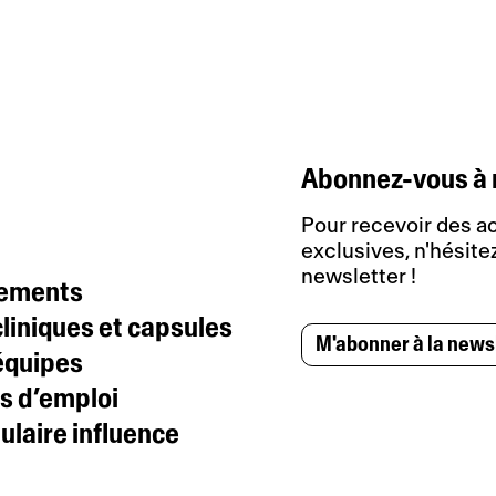
Abonnez-vous à 
Pour recevoir des ac
exclusives, n'hésitez
newsletter !
tements
liniques et capsules
M'abonner à la news
équipes
s d’emploi
laire influence