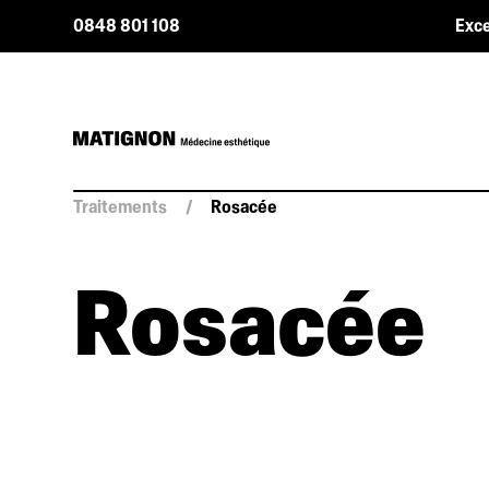
0848 801 108
Exce
Traitements
/
Rosacée
Rosacée