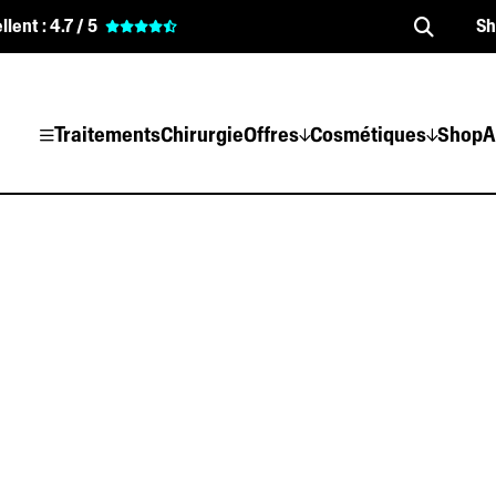
llent :
4.7 / 5
S
Traitements
Chirurgie
Offres
Cosmétiques
Shop
A