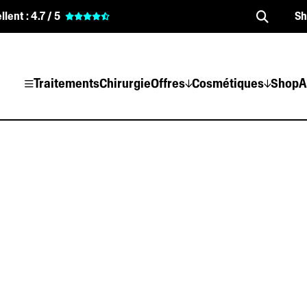
llent :
4.7 / 5
S
Traitements
Chirurgie
Offres
Cosmétiques
Shop
A