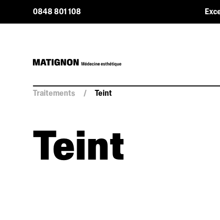
0848 801 108
Exce
Traitements
/
Teint
Teint