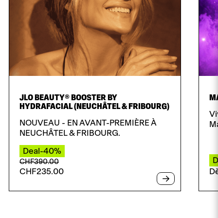
JLO BEAUTY® BOOSTER BY
M
HYDRAFACIAL (NEUCHÂTEL & FRIBOURG)
Vi
NOUVEAU - EN AVANT-PREMIÈRE À
Ma
NEUCHÂTEL & FRIBOURG.
Deal-40%
D
Le
Le
CHF
390.00
CHF
235.00
D
prix
prix
initial
actuel
était
est
de
de
:
: