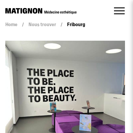
Home
/
Nous trouver
/
Fribourg
Clinique
FRIBOURG