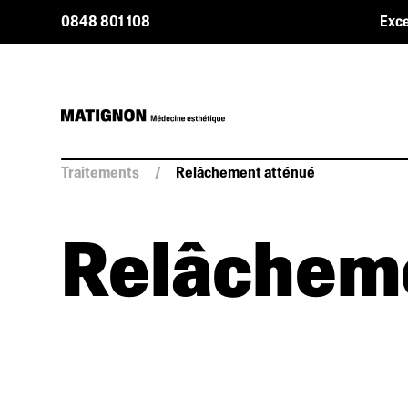
0848 801 108
Exce
Traitements
/
Relâchement atténué
Relâcheme