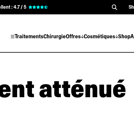
llent :
4.7 / 5
S
Traitements
Chirurgie
Offres
Cosmétiques
Shop
A
nt atténué