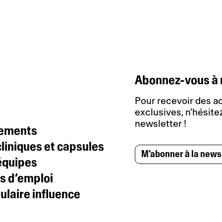
Abonnez-vous à 
Pour recevoir des ac
exclusives, n'hésitez
newsletter !
tements
liniques et capsules
M'abonner à la news
équipes
s d’emploi
laire influence