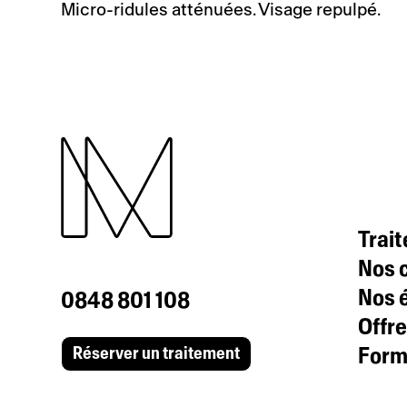
Micro-ridules atténuées. Visage repulpé.
Trai
Nos c
Nos 
0848 801 108
Offre
Formu
Réserver un traitement